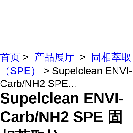
首页
>
产品展厅
>
固相萃取
（SPE）
> Supelclean ENVI-
Carb/NH2 SPE...
Supelclean ENVI-
Carb/NH2 SPE 固