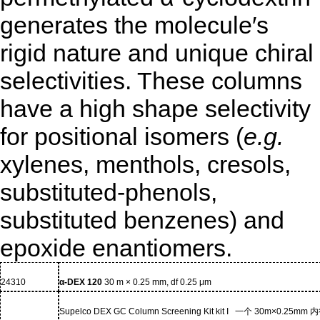
generates the molecule′s
rigid nature and unique chiral
selectivities. These columns
have a high shape selectivity
for positional isomers (
e.g.
xylenes, menthols, cresols,
substituted-phenols,
substituted benzenes) and
epoxide enantiomers.
24310
α-DEX 120
30 m × 0.25 mm, df 0.25 μm
Supelco DEX GC Column Screening Kit kit I
一个
30m×0.25mm
内