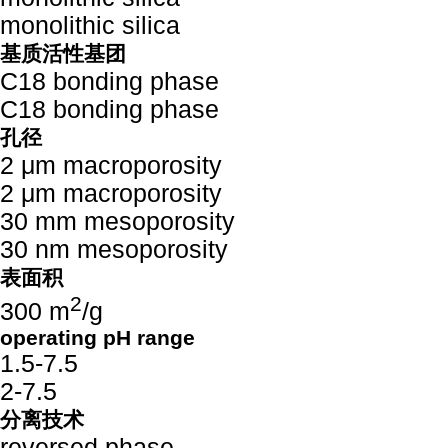
monolithic silica
基质活性基团
C18 bonding phase
C18 bonding phase
孔径
2 μm macroporosity
2 μm macroporosity
30 mm mesoporosity
30 nm mesoporosity
表面积
2
300 m
/g
operating pH range
1.5-7.5
2-7.5
分离技术
reversed phase