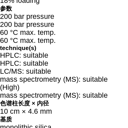
18% loading
参数
200 bar pressure
200 bar pressure
60 °C max. temp.
60 °C max. temp.
technique(s)
HPLC: suitable
HPLC: suitable
LC/MS: suitable
mass spectrometry (MS): suitable
(High)
mass spectrometry (MS): suitable
色谱柱长度 × 内径
10 cm × 4.6 mm
基质
monolithic silica