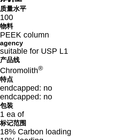
质量水平
100
物料
PEEK column
agency
suitable for USP L1
产品线
®
Chromolith
特点
endcapped: no
endcapped: no
包装
1 ea of
标记范围
18% Carbon loading