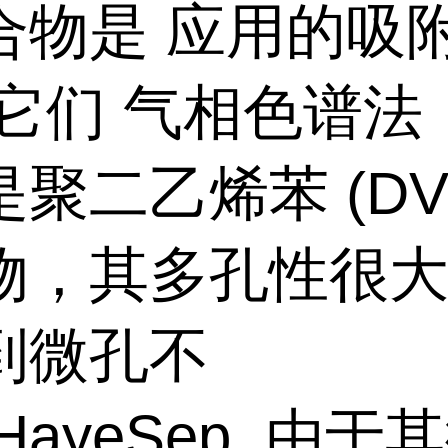
合物是 应用的吸
它们 气相色谱法
是聚二乙烯苯
(DV
物，其多孔性很
到微孔不
HayeSep
由于其