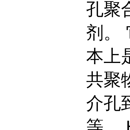
孔聚
剂。
本上
共聚
介孔
等。