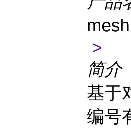
产品
mesh
>
简介
基于
编号