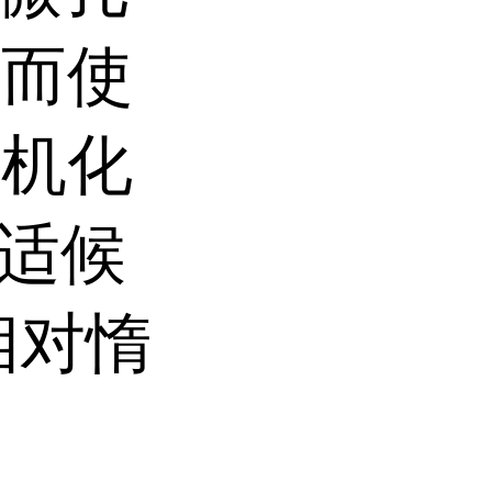
从而使
有机化
适候
相对惰