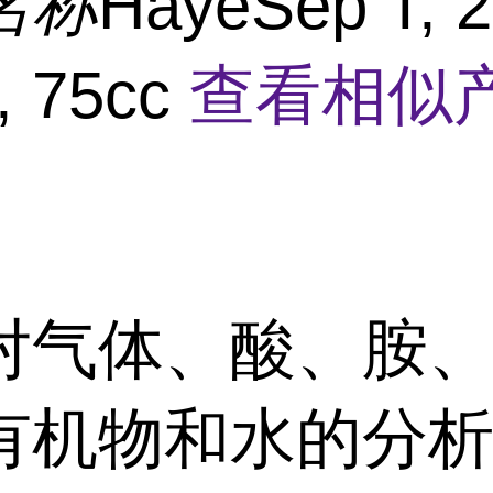
名称
HayeSep T, 2
, 75cc
查看相似
对气体、酸、胺
有机物和水的分