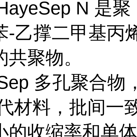
HayeSep N
是聚
苯
-
乙撑二甲基丙
的共聚物。
Sep
多孔聚合物
 代材料，批间一
小的收缩率和单