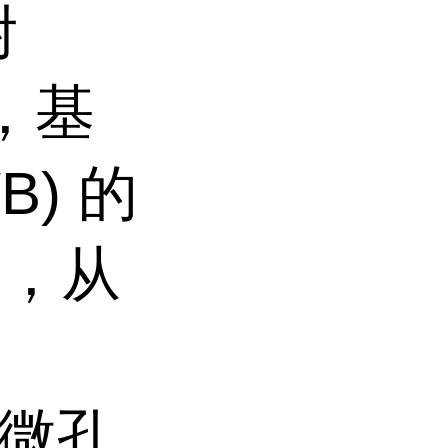
附
，基
B)
的
大，从
微孔