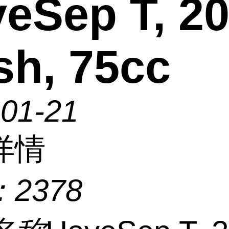
eSep T, 20
h, 75cc
-01-21
详情
：
2378