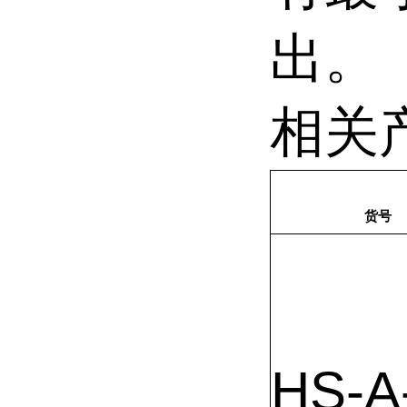
出。
相关
货号
HS-A