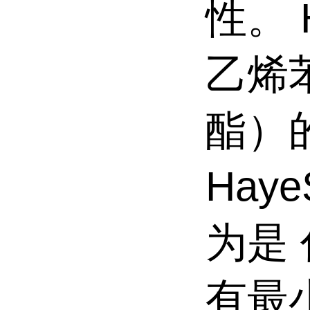
性。
乙烯
酯）
Haye
为是
有最