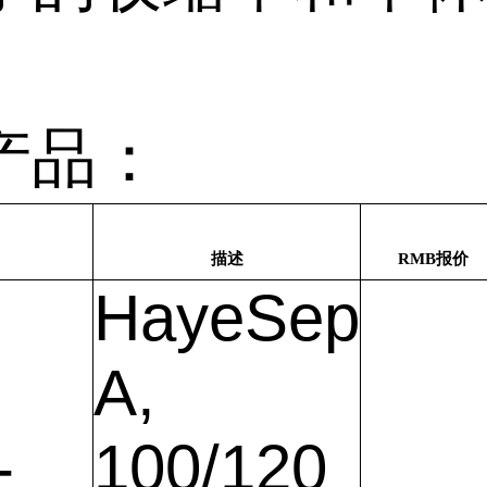
产品：
描述
RMB
报价
HayeSep
A,
-
100/120