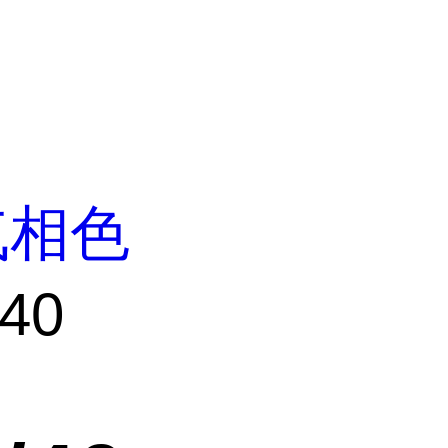
气相色
/40