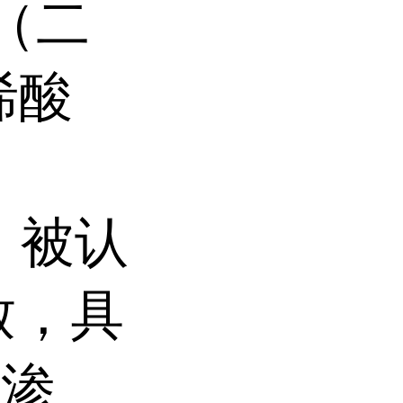
（二
烯酸
，被认
致，具
体渗