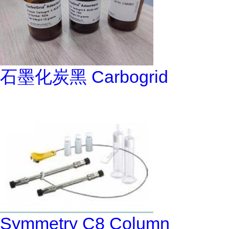
石墨化炭黑 Carbogrid
Symmetry C8 Column