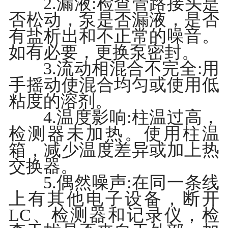
2.漏液:检查管路接头是
否松动，泵是否漏液，是否
有盐析出和不正常的噪音。
如有必要，更换泵密封。
3.流动相混合不完全:用
手摇动使混合均匀或使用低
粘度的溶剂。
4.温度影响:柱温过高，
检测器未加热。使用柱温
箱，减少温度差异或加上热
交换器。
5.偶然噪声:在同一条线
上有其他电子设备，断开
LC、检测器和记录仪，检