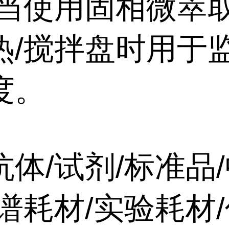
当使用固相微萃
热/搅拌盘时用于
度。
抗体/试剂/标准品
谱耗材/实验耗材/