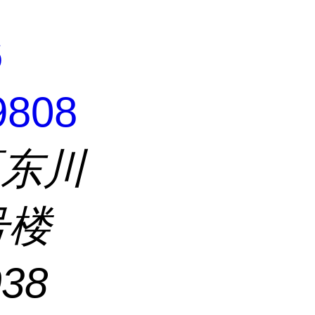
6
9808
区东川
号楼
038