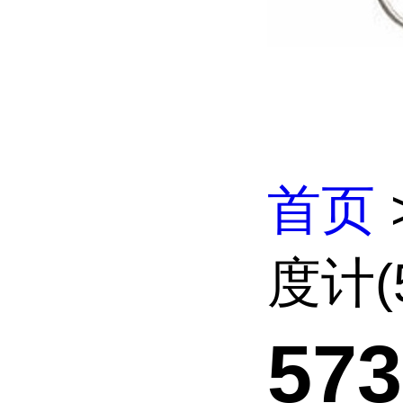
首页
度计(5
57