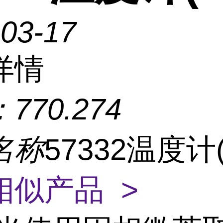
-03-17
详情
：
770.274
名称
57332温度计(
相似产品 >