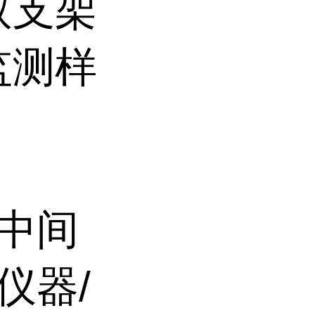
取支架
监测样
/中间
仪器/