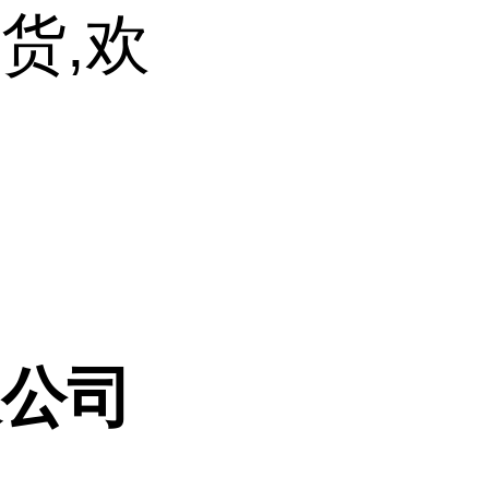
货,欢
限公司