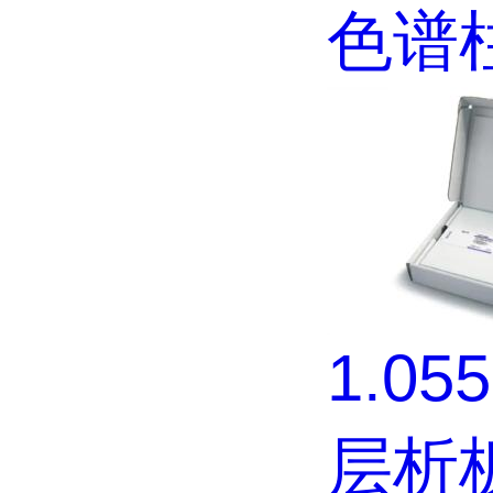
色谱
1.05
层析