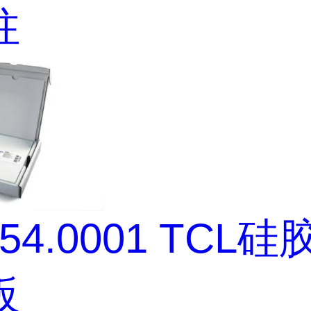
柱
554.0001 TCL
板