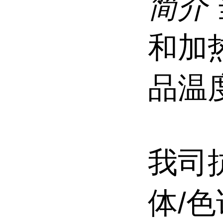
简介
和加
品温
我司
体/色