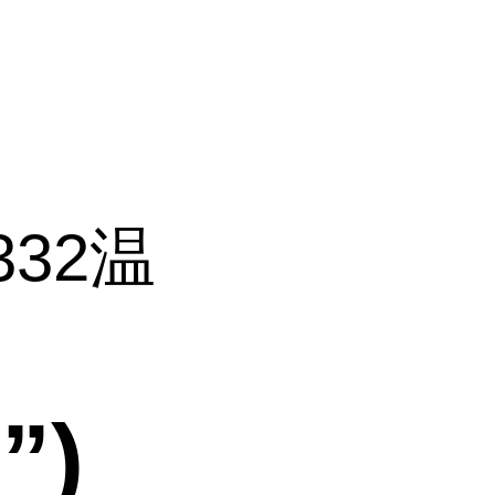
332温
”)