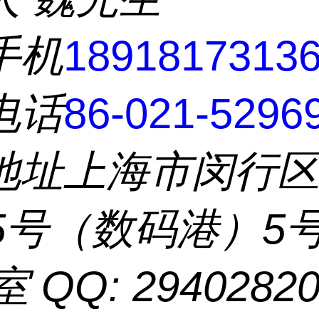
手机
1891817313
电话
86-021-5296
地址
上海市闵行
55号（数码港）5
室 QQ: 2940282